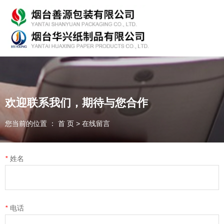
专业从事产品包装的研发、生产、销售，欢迎咨询！
欢迎联系我们，期待与您合作
您当前的位置 ： 首 页
>
在线留言
随时为客户提供各种
纸箱、纸板
我们能为您提供
OEM、ODM
定制
*
姓名
一件起订、源头厂家、精准交货
全国咨询热线：
*
电话
135-7354-8183