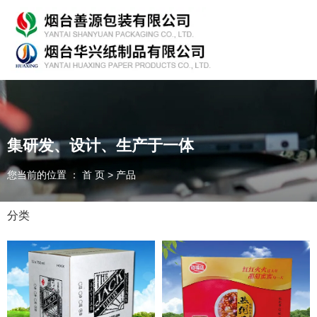
专业从事产品包装的研发、生产、销售，欢迎咨询！
集研发、设计、生产于一体
您当前的位置 ： 首 页
>
产品
随时为客户提供各种
纸箱、纸板
我们能为您提供
OEM、ODM
定制
分类
一件起订、源头厂家、精准交货
全国咨询热线：
135-7354-8183