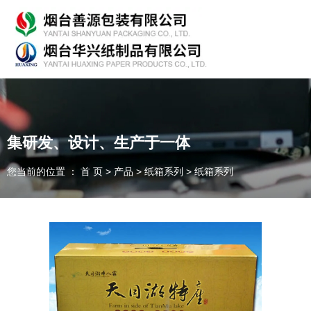
专业从事产品包装的研发、生产、销售，欢迎咨询！
集研发、设计、生产于一体
您当前的位置 ： 首 页
>
产品
>
纸箱系列
>
纸箱系列
随时为客户提供各种
纸箱、纸板
我们能为您提供
OEM、ODM
定制
一件起订、源头厂家、精准交货
全国咨询热线：
135-7354-8183