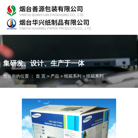
专业从事产品包装的研发、生产、销售，欢迎咨询！
集研发、设计、生产于一体
您当前的位置 ： 首 页
>
产品
>
纸箱系列
>
纸箱系列
随时为客户提供各种
纸箱、纸板
我们能为您提供
OEM、ODM
定制
一件起订、源头厂家、精准交货
全国咨询热线：
135-7354-8183