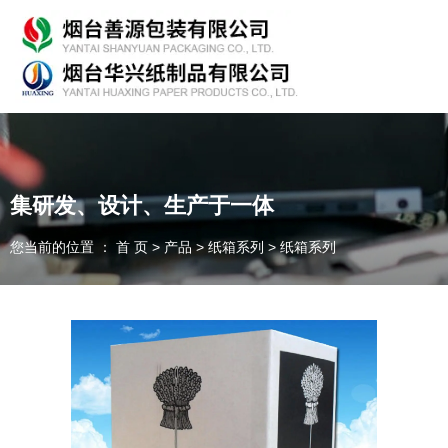
专业从事产品包装的研发、生产、销售，欢迎咨询！
集研发、设计、生产于一体
您当前的位置 ： 首 页
>
产品
>
纸箱系列
>
纸箱系列
随时为客户提供各种
纸箱、纸板
我们能为您提供
OEM、ODM
定制
一件起订、源头厂家、精准交货
全国咨询热线：
135-7354-8183