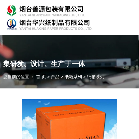
专业从事产品包装的研发、生产、销售，欢迎咨询！
集研发、设计、生产于一体
您当前的位置 ： 首 页
>
产品
>
纸箱系列
>
纸箱系列
随时为客户提供各种
纸箱、纸板
我们能为您提供
OEM、ODM
定制
一件起订、源头厂家、精准交货
全国咨询热线：
135-7354-8183