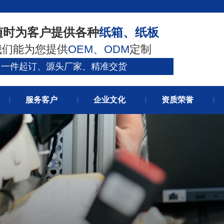
官网首
随时为客户提供各种
纸箱、纸板
我们能为您提供
OEM、ODM
定制
关于我
一件起订、源头厂家、精准交货
服务客户
企业文化
资质荣誉
丨
丨
丨
丨