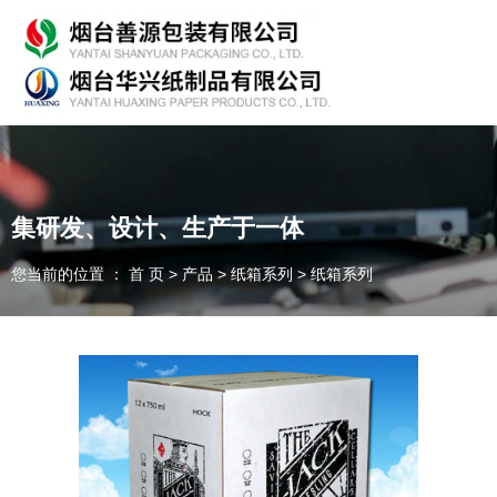
专业从事产品包装的研发、生产、销售，欢迎咨询！
集研发、设计、生产于一体
您当前的位置 ： 首 页
>
产品
>
纸箱系列
>
纸箱系列
随时为客户提供各种
纸箱、纸板
我们能为您提供
OEM、ODM
定制
一件起订、源头厂家、精准交货
全国咨询热线：
135-7354-8183